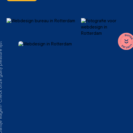
heck onze guilty pleasure lijst