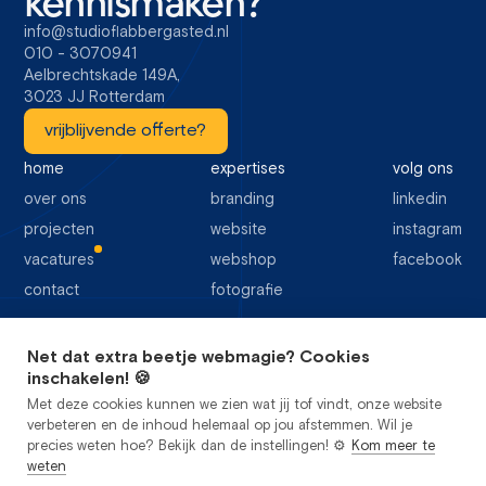
kennismaken?
info@studioflabbergasted.nl
010 - 3070941
Aelbrechtskade 149A,
3023 JJ Rotterdam
vrijblijvende offerte?
home
expertises
volg ons
over ons
branding
linkedin
projecten
website
instagram
vacatures
webshop
facebook
contact
fotografie
Net dat extra beetje webmagie? Cookies
64 google reviews
inschakelen! 🍪
Met deze cookies kunnen we zien wat jij tof vindt, onze website
verbeteren en de inhoud helemaal op jou afstemmen. Wil je
precies weten hoe? Bekijk dan de instellingen! ⚙️
Kom meer te
weten
privacy