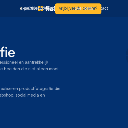
nl
en
010 3070941
expertises
projecten
vrijblijvende offerte?
aanpak
over ons
contact
fie
essioneel en aantrekkelijk
e beelden die niet alleen mooi
realiseren productfotografie die
webshop, social media en