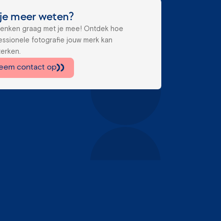
 je meer weten?
denken graag met je mee! Ontdek hoe
essionele fotografie jouw merk kan
terken.
eem contact op