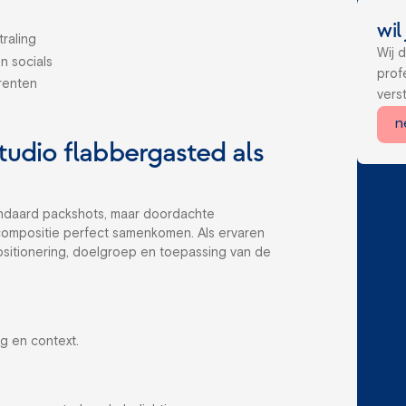
wil
raling
Wij 
n socials
prof
renten
vers
n
udio flabbergasted als
tandaard packshots, maar doordachte
n compositie perfect samenkomen. Als ervaren
itionering, doelgroep en toepassing van de
g
g en context.