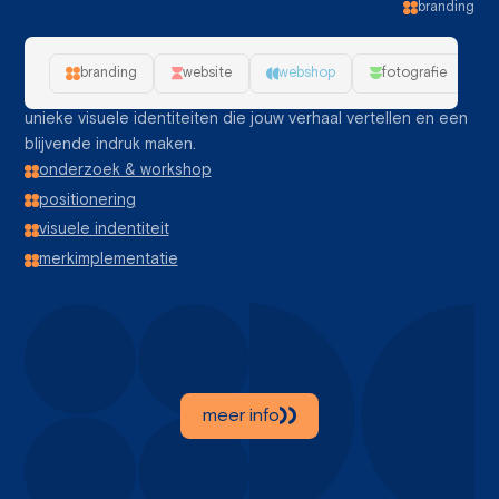
branding
unieke branding
branding
website
webshop
fotografie
Sterke branding laat jouw merk schitteren. Wij creëren
unieke visuele identiteiten die jouw verhaal vertellen en een
blijvende indruk maken.
onderzoek & workshop
positionering
visuele indentiteit
merkimplementatie
meer info