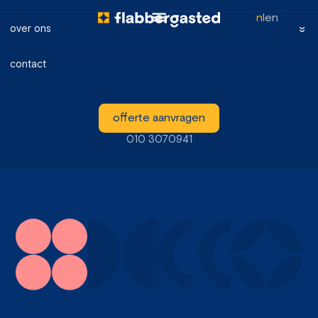
nl
en
over ons
contact
expertises
offerte aanvragen
010 3070941
webflow
fotografie
design
ijzersterke website