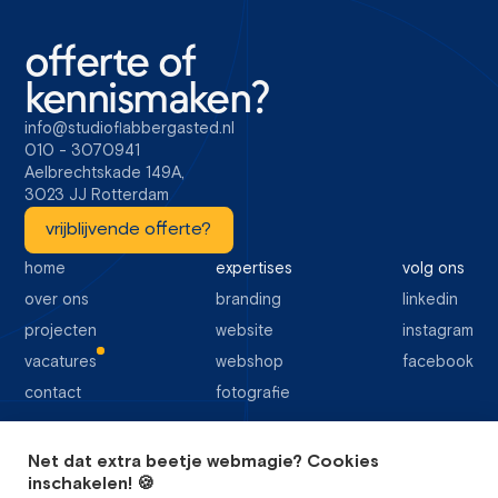
offerte of
kennismaken?
info@studioflabbergasted.nl
010 - 3070941
Aelbrechtskade 149A,
3023 JJ Rotterdam
vrijblijvende offerte?
home
expertises
volg ons
over ons
branding
linkedin
projecten
website
instagram
vacatures
webshop
facebook
contact
fotografie
Net dat extra beetje webmagie? Cookies
64 google reviews
inschakelen! 🍪