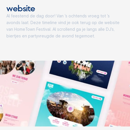
website
Al feestend de dag door! Van 's ochtends vroeg tot 's
avonds laat. Deze timeline vind je ook terug op de website
van HomeTown Festival. Al scrollend ga je langs alle DJ's,
biertjes en partyvreugde de avond tegemoet.