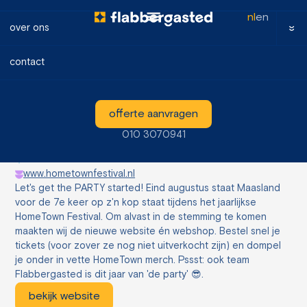
nl
en
over ons
contact
offerte aanvragen
HomeTown
010 3070941
2022
Website
www.hometownfestival.nl
Let's get the PARTY started! Eind augustus staat Maasland
voor de 7e keer op z'n kop staat tijdens het jaarlijkse
HomeTown Festival. Om alvast in de stemming te komen
maakten wij de nieuwe website én webshop. Bestel snel je
tickets (voor zover ze nog niet uitverkocht zijn) en dompel
je onder in vette HomeTown merch. Pssst: ook team
Flabbergasted is dit jaar van 'de party' 😎.
bekijk website