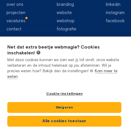
over ons
branding
linkedin
projecten
website
instagram
vacatures
webshop
facebook
contact
fotografie
Net dat extra beetje webmagie? Cookies
64 google reviews
inschakelen! 🍪
Met deze cookies kunnen we zien wat jij tof vindt, onze website
verbeteren en de inhoud helemaal op jou afstemmen. Wil je
precies weten hoe? Bekijk dan de instellingen! ⚙️
Kom meer te
weten
privacy
cookies
sitemap
Cookie-instellingen
algemene voorwaarden
Studio Flabbergasted B.V.
2026
©
kvk: 85442356
Weigeren
btw: NL 863624698B01
Alle cookies toestaan