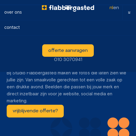
nl
en
over ons
contact
fotografie
horecafotografie
Horecafotografie
Een goede horecazaak heeft een eigen sfeer. Die wil je niet
offerte aanvragen
alleen laten ervaren aan gasten die binnenkomen, maar ook
aan mensen die je online tegenkomen.
010 3070941
Bij Studio Flabbergasted maken we foto's die laten zien wie
jullie zijn. Van smaakvolle gerechten tot een volle zaak op
een drukke avond. Beelden die passen bij jouw merk en
direct inzetbaar zijn voor je website, social media en
marketing.
vrijblijvende offerte?