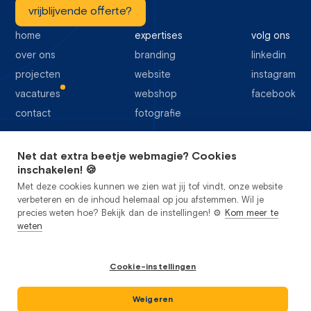
vrijblijvende offerte?
home
expertises
volg ons
over ons
branding
linkedin
projecten
website
instagram
vacatures
webshop
facebook
contact
fotografie
Net dat extra beetje webmagie? Cookies
64 google reviews
inschakelen! 🍪
Met deze cookies kunnen we zien wat jij tof vindt, onze website
verbeteren en de inhoud helemaal op jou afstemmen. Wil je
precies weten hoe? Bekijk dan de instellingen! ⚙️
Kom meer te
weten
privacy
cookies
sitemap
Cookie-instellingen
algemene voorwaarden
Studio Flabbergasted B.V.
2026
©
kvk: 85442356
Weigeren
btw: NL 863624698B01