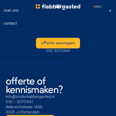
nl
en
over ons
Cookies
contact
CMP
Deze cookieverklaring is opgesteld en bijgewerkt door
offerte aanvragen
Cookie Banner
.
Deze cookie lijst is opgesteld en bijgewerkt door de
our
010 3070941
Cookie Consent Tool
.
offerte of
kennismaken?
info@studioflabbergasted.nl
010 - 3070941
Aelbrechtskade 149A,
3023 JJ Rotterdam