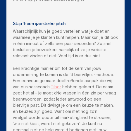
Stap 1: een ijzersterke pitch
Waarschijnlijk kun je goed vertellen wat je doet en
waarmee je je klanten kunt helpen. Maar kun je dit ook
in één minuut of zelfs een paar seconden? Zo snel
besluiten je bezoekers namelijk of ze je website
relevant vinden of niet. Veel tijd is er dus niet.
Een krachtige manier om tot de kern van jouw
onderneming te komen is de '3 bierviltjes'-methode.
Een eenvoudige maar doeltreffende aanpak die wij
van businesscoach
Tibor
hebben geleerd. De naam
zegt het al - je moet drie vragen in één zin per vraag
beantwoorden, zodat ieder antwoord op een
bierviltje past. Dit dwingt je om een keuze te maken,
en keuzes zijn goed. Want om met nog zo’n
veelgehoorde quote uit marketingland te strooien;
‘wie niet kiest, wordt niet gekozen’. Je kunt nu
eenmaal niet de hele wereld bedienen met jouw