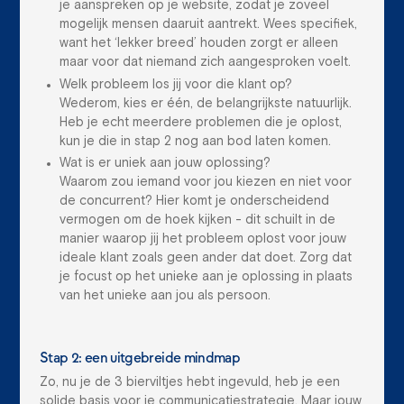
je aanspreken op je website, zodat je zoveel
mogelijk mensen daaruit aantrekt. Wees specifiek,
want het ‘lekker breed’ houden zorgt er alleen
maar voor dat niemand zich aangesproken voelt.
Welk probleem los jij voor die klant op?
Wederom, kies er één, de belangrijkste natuurlijk.
Heb je echt meerdere problemen die je oplost,
kun je die in stap 2 nog aan bod laten komen.
Wat is er uniek aan jouw oplossing?
Waarom zou iemand voor jou kiezen en niet voor
de concurrent? Hier komt je onderscheidend
vermogen om de hoek kijken - dit schuilt in de
manier waarop jij het probleem oplost voor jouw
ideale klant zoals geen ander dat doet. Zorg dat
je focust op het unieke aan je oplossing in plaats
van het unieke aan jou als persoon.
Stap 2: een uitgebreide mindmap
Zo, nu je de 3 bierviltjes hebt ingevuld, heb je een
solide basis voor je communicatiestrategie. Maar jouw