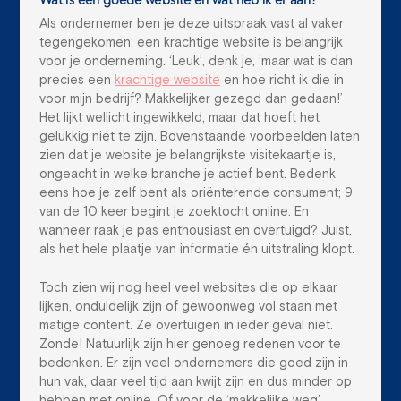
Wat is een goede website en wat heb ik er aan?
Als ondernemer ben je deze uitspraak vast al vaker
tegengekomen: een krachtige website is belangrijk
voor je onderneming. ‘Leuk’, denk je, ‘maar wat is dan
precies een
krachtige website
en hoe richt ik die in
voor mijn bedrijf? Makkelijker gezegd dan gedaan!’
Het lijkt wellicht ingewikkeld, maar dat hoeft het
gelukkig niet te zijn. Bovenstaande voorbeelden laten
zien dat je website je belangrijkste visitekaartje is,
ongeacht in welke branche je actief bent. Bedenk
eens hoe je zelf bent als oriënterende consument; 9
van de 10 keer begint je zoektocht online. En
wanneer raak je pas enthousiast en overtuigd? Juist,
als het hele plaatje van informatie én uitstraling klopt.
Toch zien wij nog heel veel websites die op elkaar
lijken, onduidelijk zijn of gewoonweg vol staan met
matige content. Ze overtuigen in ieder geval niet.
Zonde! Natuurlijk zijn hier genoeg redenen voor te
bedenken. Er zijn veel ondernemers die goed zijn in
hun vak, daar veel tijd aan kwijt zijn en dus minder op
hebben met online. Of voor de ‘makkelijke weg’