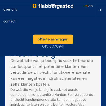
nl
en
over ons
contact
blog
5 tekenen dat je
offerte aanvragen
website toe is aan een
010 3070941
nieuw design
De website van je bedrijf is vaak het eerste
contactpunt met potentiële klanten. Een
verouderde of slecht functionerende site
kan een negatieve indruk achterlaten en
zelfs klanten kosten.
De website van je bedrijf is vaak het eerste
contactpunt met potentiële klanten. Een verouderde
of slecht functionerende site kan een negatieve
indruk achterlaten en zelfs klanten kosten. Maar