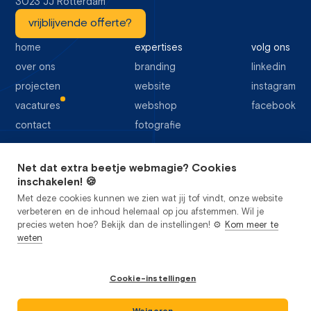
3023 JJ Rotterdam
vrijblijvende offerte?
home
expertises
volg ons
over ons
branding
linkedin
projecten
website
instagram
vacatures
webshop
facebook
contact
fotografie
Net dat extra beetje webmagie? Cookies
64 google reviews
inschakelen! 🍪
Met deze cookies kunnen we zien wat jij tof vindt, onze website
verbeteren en de inhoud helemaal op jou afstemmen. Wil je
precies weten hoe? Bekijk dan de instellingen! ⚙️
Kom meer te
weten
privacy
cookies
sitemap
Cookie-instellingen
algemene voorwaarden
Studio Flabbergasted B.V.
2026
©
kvk: 85442356